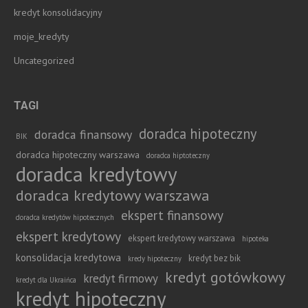
kredyt konsolidacyjny
moje_kredyty
Uncategorized
TAGI
doradca hipoteczny
doradca finansowy
BIK
doradca hipoteczny warszawa
doradca hiptoteczny
doradca kredytowy
doradca kredytowy warszawa
ekspert finansowy
doradca kredytów hipotecznych
ekspert kredytowy
ekspert kredytowy warszawa
hipoteka
konsolidacja kredytowa
kredyt bez bik
kredy hipoteczny
kredyt gotówkowy
kredyt firmowy
kredyt dla Ukraińca
kredyt hipoteczny