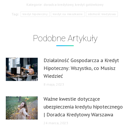
Kategorie:
doradca kredytowy
,
kredyt gotówkowy
Tagi:
kredyt hipoteczny
kredyt na mieszkanie
zdolność kredytowa
Podobne Artykuły
Działalność Gospodarcza a Kredyt
Hipoteczny: Wszystko, co Musisz
Wiedzieć
8 maja, 2023
Ważne kwestie dotyczące
ubezpieczenia kredytu hipotecznego
| Doradca Kredytowy Warszawa
24 marca, 2023