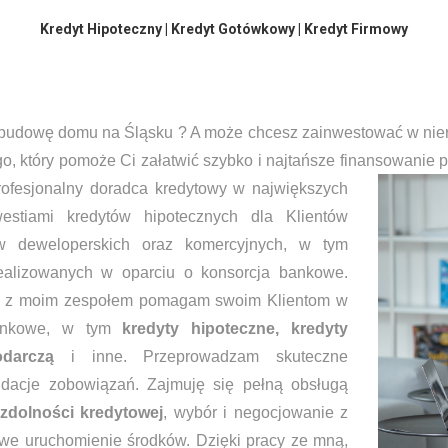
Kredyt Hipoteczny | Kredyt Gotówkowy | Kredyt Firmowy
20 letnie doświadczenie w branży finansowej. Pomogę Ci 
najkorzystniejszy kredyt.
 budowę domu na Śląsku ? A może chcesz zainwestować w nie
, który pomoże Ci załatwić szybko i najtańsze finansowanie 
rofesjonalny doradca kredytowy
w największych
stiami kredytów hipotecznych dla Klientów
ów deweloperskich oraz komercyjnych, w tym
realizowanych w oparciu o konsorcja bankowe.
 z moim zespołem pomagam swoim Klientom w
 bankowe, w tym
kredyty hipoteczne, kredyty
darczą
i inne. Przeprowadzam skuteczne
lidacje zobowiązań. Zajmuję się pełną obsługą
zdolności kredytowej
, wybór i negocjowanie z
owe uruchomienie środków. Dzięki pracy ze mną,