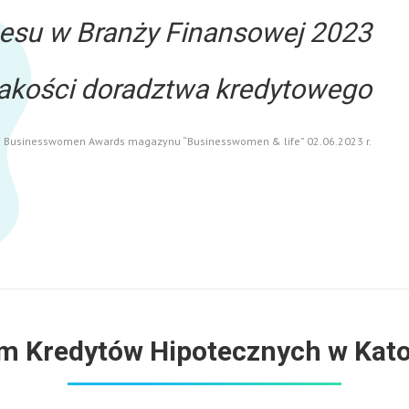
su w Branży Finansowej 2023
 jakości doradztwa kredytowego
sh Businesswomen Awards magazynu “Businesswomen & life” 02.06.2023 r.
m Kredytów Hipotecznych w Kat