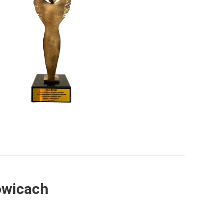
owicach