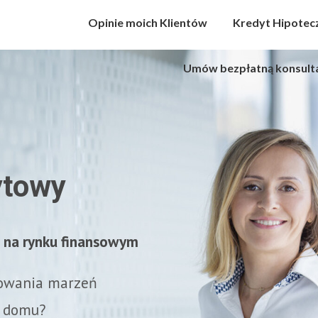
Opinie moich Klientów
Opinie moich Klientów
Kredyt Hipotec
Kredyt Hipot
Umów bezpłatną konsulta
Umów bezpłatną konsul
ytowy
 na rynku finansowym
sowania marzeń
o domu?