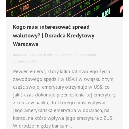
Kogo musi interesować spread
walutowy? | Doradca Kredytowy
Warszawa
doradca kredytowy
,
kredyt hipoteczny
Przez
admin
21 lutego, 2022
Pewien emeryt, który kilka lat swojego życia
zawodowego spędził w USA i w związku z tym
część swojej emerytury otrzymuje w US$, co
jakiś czas dokonuje przeniesienia tej emerytury
z konta w banku, do którego musi wpływać
jego amerykańska emerytura w dolarach, na
konto, na które wpływa jego emerytura z ZUS.
W drodze między bankami…