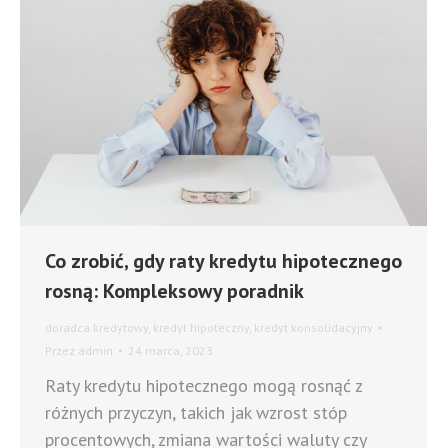
Co zrobić, gdy raty kredytu hipotecznego
rosną: Kompleksowy poradnik
doradca kredytowy
,
kredyt hipoteczny
,
kredyt konsolidacyjny
Przez
admin
24 marca, 2023
Raty kredytu hipotecznego mogą rosnąć z
różnych przyczyn, takich jak wzrost stóp
procentowych, zmiana wartości waluty czy