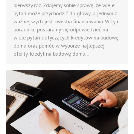
pierwszy raz. Zdajemy sobie sprawę, że wiele
pytań może przychodzić do głowy, a jednym z
ważniejszych jest kwestia finansowania. W tym
poradniku postaramy się odpowiedzieć na
wiele pytań dotyczących kredytów na budowę
domu oraz pomóc w wyborze najlepszej
oferty. Kredyt na budowę domu…