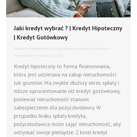
Jaki kredyt wybrać ? | Kredyt Hipoteczny
| Kredyt Gotówkowy
doradca kredytowy
,
kredyt gotówkowy
,
kredyt hipoteczny
Przez
admin
6 marca, 2023
Kredyt hipoteczny to forma finansowania,
która jest udzielana na zakup nieruchomości
lub gruntów. Ma zwykle dłuższy okres spłaty i
niższe oprocentowanie niż kredyt gotówkowy,
ponieważ nieruchomość stanowi
zabezpieczenie dla pożyczkodawcy. W
przypadku braku spłaty kredytu,
pożyczkodawca może zająć nieruchomość, aby
odzyskać swoje pieniądze. Z kolei kredyt