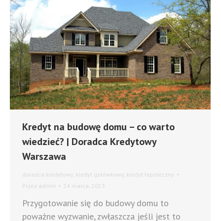
Kredyt na budowę domu – co warto
wiedzieć? | Doradca Kredytowy
Warszawa
doradca kredytowy
,
kredyt gotówkowy
,
kredyt hipoteczny
Przez
admin
24 marca, 2023
Przygotowanie się do budowy domu to
poważne wyzwanie, zwłaszcza jeśli jest to