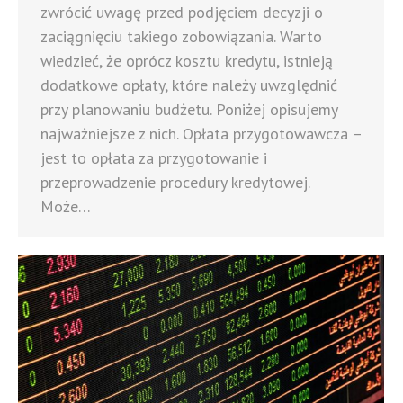
zwrócić uwagę przed podjęciem decyzji o
zaciągnięciu takiego zobowiązania. Warto
wiedzieć, że oprócz kosztu kredytu, istnieją
dodatkowe opłaty, które należy uwzględnić
przy planowaniu budżetu. Poniżej opisujemy
najważniejsze z nich. Opłata przygotowawcza –
jest to opłata za przygotowanie i
przeprowadzenie procedury kredytowej.
Może…