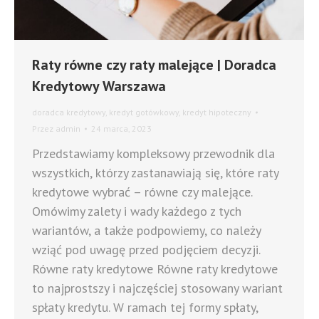
Raty równe czy raty malejące | Doradca
Kredytowy Warszawa
doradca kredytowy
,
kredyt gotówkowy
,
kredyt hipoteczny
Przez
admin
24 marca, 2023
Przedstawiamy kompleksowy przewodnik dla
wszystkich, którzy zastanawiają się, które raty
kredytowe wybrać – równe czy malejące.
Omówimy zalety i wady każdego z tych
wariantów, a także podpowiemy, co należy
wziąć pod uwagę przed podjęciem decyzji.
Równe raty kredytowe Równe raty kredytowe
to najprostszy i najczęściej stosowany wariant
spłaty kredytu. W ramach tej formy spłaty,