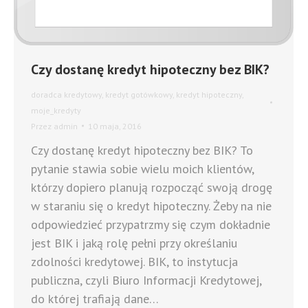
Czy dostanę kredyt hipoteczny bez BIK?
doradca kredytowy
,
kredyt gotówkowy
,
kredyt hipoteczny
,
moje_kredyty
Przez
admin
10 maja, 2016
Czy dostanę kredyt hipoteczny bez BIK? To
pytanie stawia sobie wielu moich klientów,
którzy dopiero planują rozpocząć swoją drogę
w staraniu się o kredyt hipoteczny. Żeby na nie
odpowiedzieć przypatrzmy się czym dokładnie
jest BIK i jaką rolę pełni przy określaniu
zdolności kredytowej. BIK, to instytucja
publiczna, czyli Biuro Informacji Kredytowej,
do której trafiają dane…