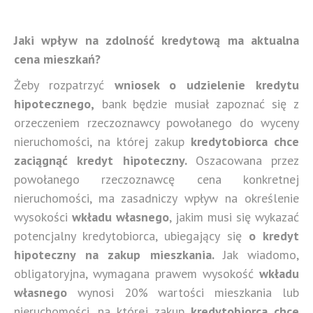
Jaki wpływ na zdolność kredytową ma aktualna
cena mieszkań?
Żeby rozpatrzyć
wniosek o udzielenie kredytu
hipotecznego,
bank będzie musiał zapoznać się z
orzeczeniem rzeczoznawcy powołanego do wyceny
nieruchomości, na której zakup
kredytobiorca chce
zaciągnąć kredyt hipoteczny.
Oszacowana przez
powołanego rzeczoznawcę cena konkretnej
nieruchomości, ma zasadniczy wpływ na określenie
wysokości
wkładu własnego
, jakim musi się wykazać
potencjalny kredytobiorca,
ubiegający się
o kredyt
hipoteczny na zakup mieszkania.
Jak wiadomo,
obligatoryjna, wymagana prawem wysokość
wkładu
własnego
wynosi 20% wartości mieszkania lub
nieruchomości, na której zakup
kredytobiorca chce