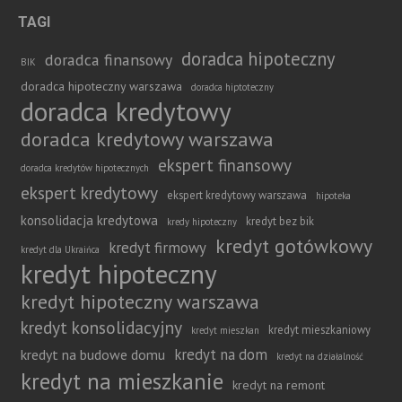
TAGI
doradca hipoteczny
doradca finansowy
BIK
doradca hipoteczny warszawa
doradca hiptoteczny
doradca kredytowy
doradca kredytowy warszawa
ekspert finansowy
doradca kredytów hipotecznych
ekspert kredytowy
ekspert kredytowy warszawa
hipoteka
konsolidacja kredytowa
kredyt bez bik
kredy hipoteczny
kredyt gotówkowy
kredyt firmowy
kredyt dla Ukraińca
kredyt hipoteczny
kredyt hipoteczny warszawa
kredyt konsolidacyjny
kredyt mieszkaniowy
kredyt mieszkan
kredyt na dom
kredyt na budowe domu
kredyt na działalność
kredyt na mieszkanie
kredyt na remont