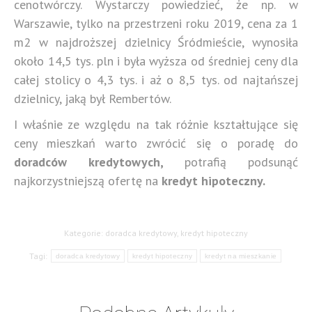
cenotwórczy. Wystarczy powiedzieć, że np. w
Warszawie, tylko na przestrzeni roku 2019, cena za 1
m2 w najdroższej dzielnicy Śródmieście, wynosiła
około 14,5 tys. pln i była wyższa od średniej ceny dla
całej stolicy o 4,3 tys. i aż o 8,5 tys. od najtańszej
dzielnicy, jaką był Rembertów.
I właśnie ze względu na tak różnie kształtujące się
ceny mieszkań warto zwrócić się o poradę do
doradców kredytowych,
potrafią podsunąć
najkorzystniejszą ofertę na
kredyt hipoteczny.
Kategorie:
doradca kredytowy
,
kredyt hipoteczny
Tagi:
doradca kredytowy
kredyt hipoteczny
kredyt na mieszkanie