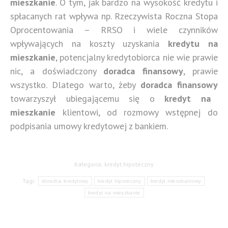
mieszkanie
. O tym, jak bardzo na wysokość kredytu i
spłacanych rat wpływa np. Rzeczywista Roczna Stopa
Oprocentowania – RRSO i wiele czynników
wpływających na koszty uzyskania
kredytu na
mieszkanie
, potencjalny kredytobiorca nie wie prawie
nic, a doświadczony
doradca finansowy
, prawie
wszystko. Dlatego warto, żeby
doradca finansowy
towarzyszył ubiegającemu się o
kredyt na
mieszkanie
klientowi, od rozmowy wstępnej do
podpisania umowy kredytowej z bankiem.
Kategoria:
kredyt hipoteczny
Tagi:
doradca kredytowy
kredyt hipoteczny
kredyt mieszkaniowy
kredyt na mieszkanie