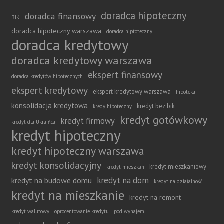
doradca hipoteczny
doradca finansowy
BIK
doradca hipoteczny warszawa
doradca hiptoteczny
doradca kredytowy
doradca kredytowy warszawa
ekspert finansowy
doradca kredytów hipotecznych
ekspert kredytowy
ekspert kredytowy warszawa
hipoteka
konsolidacja kredytowa
kredyt bez bik
kredy hipoteczny
kredyt gotówkowy
kredyt firmowy
kredyt dla Ukraińca
kredyt hipoteczny
kredyt hipoteczny warszawa
kredyt konsolidacyjny
kredyt mieszkaniowy
kredyt mieszkan
kredyt na dom
kredyt na budowe domu
kredyt na działalność
kredyt na mieszkanie
kredyt na remont
kredyt walutowy
oprocentowanie kredytu
pod wynajem