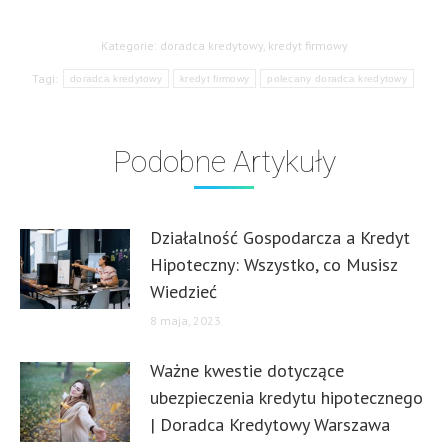
Kategorie:
doradca kredytowy
,
kredyt firmowy
Tagi:
doradca kredytowy
kredyt firmowy
polecany doradca kredytowy
Podobne Artykuły
Działalność Gospodarcza a Kredyt
Hipoteczny: Wszystko, co Musisz
Wiedzieć
8 maja, 2023
Ważne kwestie dotyczące
ubezpieczenia kredytu hipotecznego
| Doradca Kredytowy Warszawa