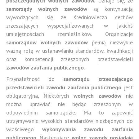
poszczególnych wolnych zawodów.
Uznaje się, że
samorządy wolnych zawodów
są kontynuacją
wywodzących się ze średniowiecza cechów
zrzeszających wyspecjalizowanych w jakichś
umiejętnościach rzemieślników. Organizacje
samorządów wolnych zawodów
pełnią niezwykle
ważną rolę w ustanawianiu standardów, kwalifikacji
oraz kompetencji zrzeszonych przedstawicieli
zawodów zaufania publicznego
.
Przynależność do
samorządu zrzeszającego
przedstawicieli zawodu zaufania publicznego
jest
obligatoryjna, Niektórych
wolnych zawodów
nie
można uprawiać nie będąc zrzeszonym w
odpowiednim samorządzie. Ma to zapewnić
utrzymywanie wysokich standardów niezbędnych do
właściwego
wykonywania zawodu zaufania
publicznego
. Następujące
wolne zawody posiadają