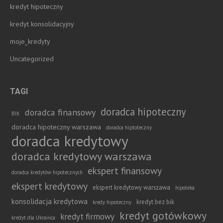
kredyt hipoteczny
kredyt konsolidacyjny
moje_kredyty
Uncategorized
TAGI
doradca hipoteczny
doradca finansowy
BIK
doradca hipoteczny warszawa
doradca hiptoteczny
doradca kredytowy
doradca kredytowy warszawa
ekspert finansowy
doradca kredytów hipotecznych
ekspert kredytowy
ekspert kredytowy warszawa
hipoteka
konsolidacja kredytowa
kredyt bez bik
kredy hipoteczny
kredyt gotówkowy
kredyt firmowy
kredyt dla Ukraińca