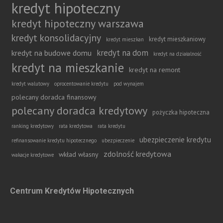
kredyt hipoteczny
kredyt hipoteczny warszawa
kredyt konsolidacyjny
kredyt mieszkaniowy
kredyt mieszkan
kredyt na dom
kredyt na budowe domu
kredyt na działalność
kredyt na mieszkanie
kredyt na remont
kredyt walutowy
oprocentowanie kredytu
pod wynajem
polecany doradca finansowy
polecany doradca kredytowy
pożyczka hipoteczna
ranking kredytowy
rata kredytowa
rata kredytu
ubezpieczenie kredytu
refinansowanie kredytu hipotecznego
ubezpieczenie
zdolność kredytowa
wkład własny
wakacje kredytowe
Centrum Kredytów Hipotecznych