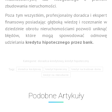
zbudowania nieruchomości.
Poza tym wszystkim, profesjonalny doradca i ekspert
finansowy posiadając głęboką wiedzę i rozeznanie w
dziedzinie obrotu nieruchomościami pozwoli uniknąć
błędów, które mogą spowodować odmowę
udzielania
kredytu hipotecznego przez bank.
Kategorie:
doradca kredytowy
,
kredyt hipoteczny
Tagi:
doradca kredytowy
kredyt hipoteczny
kredyt na budowe domu
kredyt na mieszkanie
Podobne Artykuły