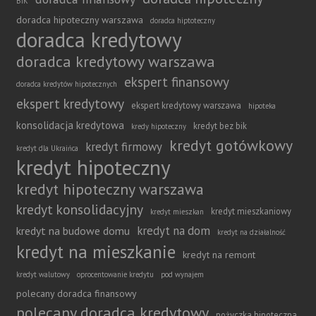
BIK
doradca hipoteczny warszawa
doradca hiptoteczny
doradca kredytowy
doradca kredytowy warszawa
ekspert finansowy
doradca kredytów hipotecznych
ekspert kredytowy
ekspert kredytowy warszawa
hipoteka
konsolidacja kredytowa
kredyt bez bik
kredy hipoteczny
kredyt gotówkowy
kredyt firmowy
kredyt dla Ukraińca
kredyt hipoteczny
kredyt hipoteczny warszawa
kredyt konsolidacyjny
kredyt mieszkaniowy
kredyt mieszkan
kredyt na dom
kredyt na budowe domu
kredyt na działalność
kredyt na mieszkanie
kredyt na remont
kredyt walutowy
oprocentowanie kredytu
pod wynajem
polecany doradca finansowy
polecany doradca kredytowy
pożyczka hipoteczna